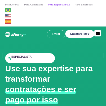
Institucional
Para Candidatos
Para Especialistas
Para Empresas
Cadastre-se
Entrar
ESPECIALISTA
Use sua expertise para
transformar
contratações e ser
pago por isso