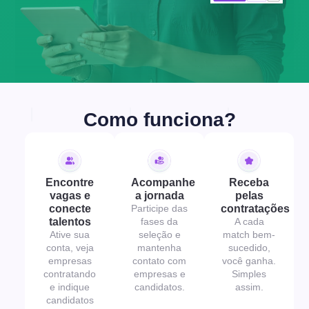
Como funciona?
Encontre
Receba
Acompanhe
vagas e
pelas
a jornada
conecte
contratações
Participe das
talentos
A cada
fases da
Ative sua
match bem-
seleção e
conta, veja
sucedido,
mantenha
empresas
você ganha.
contato com
contratando
Simples
empresas e
e indique
assim.
candidatos.
candidatos