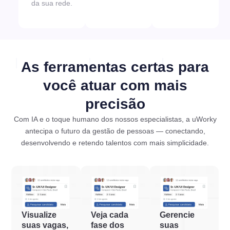
da sua rede.
As ferramentas certas para
você atuar com mais
precisão
Com IA e o toque humano dos nossos especialistas, a uWorky
antecipa o futuro da gestão de pessoas — conectando,
desenvolvendo e retendo talentos com mais simplicidade.
Visualize
Veja cada
Gerencie
suas vagas,
fase dos
suas